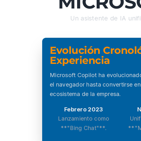
MICROS
Un asistente de IA unif
Evolución Cronoló
Experiencia
Microsoft Copilot ha evolucionad
el navegador hasta convertirse en
ecosistema de la empresa.
Febrero 2023
N
Lanzamiento como
Unif
**"Bing Chat"**.
**"M