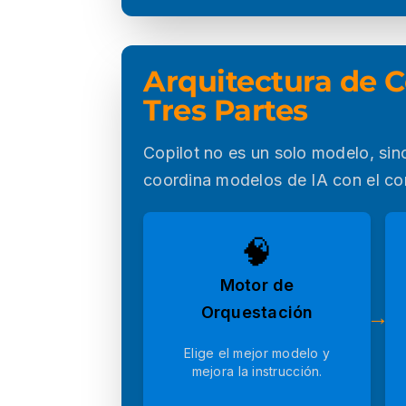
Arquitectura de C
Tres Partes
Copilot no es un solo modelo, sin
coordina modelos de IA con el con
🧠
Motor de
Orquestación
→
Elige el mejor modelo y
mejora la instrucción.