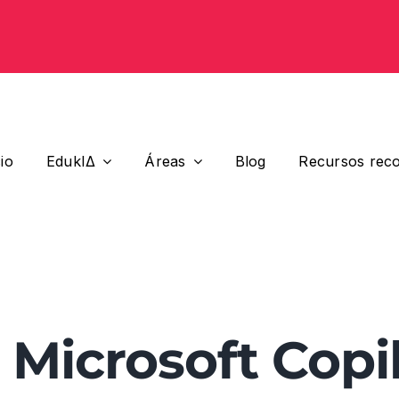
cio
EdukIΔ
Áreas
Blog
Recursos rec
: Microsoft Copi