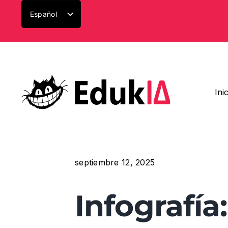
Saltar
Español
al
Català
contenido
English (UK)
Ini
septiembre 12, 2025
Infografía