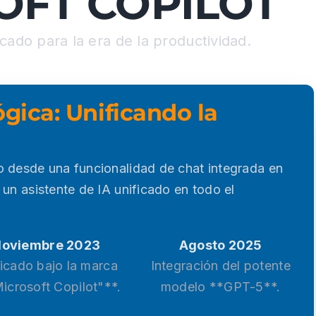
OFT COPILOT
icado para la era de la productividad.
gica: Unificando la
o desde una funcionalidad de chat integrada en
 un asistente de IA unificado en todo el
oviembre 2023
Agosto 2025
icado bajo la marca
Integración del potente
icrosoft Copilot"**.
modelo **GPT-5**.