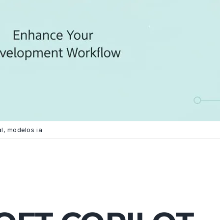
al
,
modelos ia