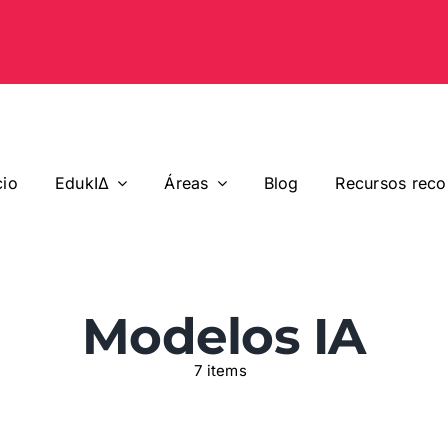
cio
EdukIΔ
Áreas
Blog
Recursos rec
Modelos IA
7 items