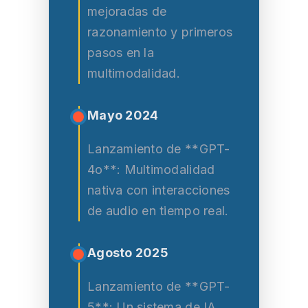
mejoradas de
razonamiento y primeros
pasos en la
multimodalidad.
Mayo 2024
Lanzamiento de **GPT-
4o**: Multimodalidad
nativa con interacciones
de audio en tiempo real.
Agosto 2025
Lanzamiento de **GPT-
5**: Un sistema de IA