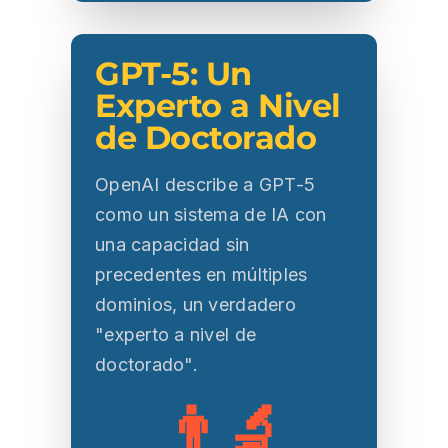
GPT-5: Un
Experto a Nivel
de Doctorado
OpenAI describe a GPT-5
como un sistema de IA con
una capacidad sin
precedentes en múltiples
dominios, un verdadero
"experto a nivel de
doctorado".
👨‍🔬