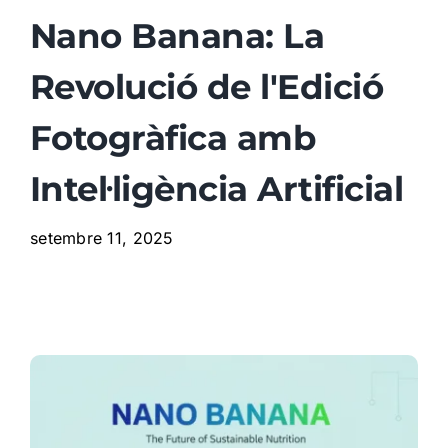
Nano Banana: La
Àrees
Revolució de l'Edició
Blog
Fotogràfica amb
Intel·ligència Artificial
Recursos recomanats
setembre 11, 2025
Contacte